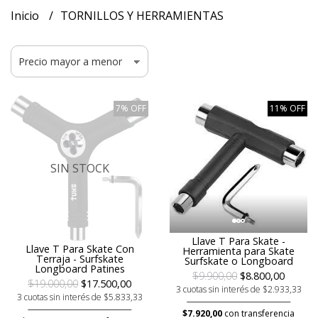
Inicio
TORNILLOS Y HERRAMIENTAS
7% OFF
11% OFF
SIN STOCK
Llave T Para Skate -
Llave T Para Skate Con
Herramienta para Skate
Terraja - Surfskate
Surfskate o Longboard
Longboard Patines
$9.900,00
$8.800,00
$19.000,00
$17.500,00
3 cuotas sin interés de $2.933,33
3 cuotas sin interés de $5.833,33
$7.920,00
con transferencia