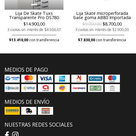
Lija De Skate Tuxs
Lija Skate microperforada
Transparente Pro OS780
base goma AB80 Importada
$14.900,00
$9.000,00
$8.700,00
3 cuotas sin interés de $4.966,67
3 cuotas sin interés de $2.900,00
$13.410,00
con transferencia
$7.830,00
con transferencia
MEDIOS DE PAGO
MEDIOS DE ENVÍO
NUESTRAS REDES SOCIALES