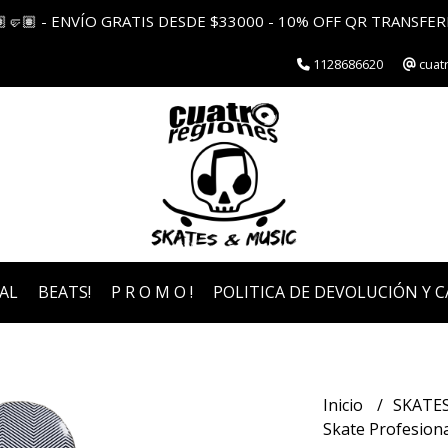
🏽🤛🏽 - ENVÍO GRATIS DESDE $33000 - 10% OFF QR TRANSFER
1128686620
cuat
AL
BEATS!
P R O M O !
POLITICA DE DEVOLUCIÓN Y 
Inicio
SKATE
Skate Profesiona