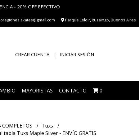
ENCIA - 20% OFF EFECTIVO
roregiones.skates@gmail.com
Parque Leloir, Ituzaingó, Buenos Aires
CREAR CUENTA
INICIAR SESIÓN
CAMBIO
MAYORISTAS
CONTACTO
0
S COMPLETOS
Tuxs
l tabla Tuxs Maple Silver - ENVÍO GRATIS