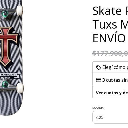
Skate 
Tuxs M
ENVÍO
$177.900,
Elegí cómo 
3
cuotas sin
Ver cuotas y d
Medida