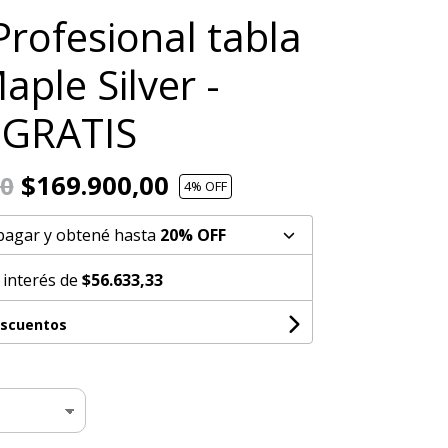
Profesional tabla
aple Silver -
 GRATIS
$169.900,00
00
4
% OFF
pagar y obtené hasta
20% OFF
 interés de
$56.633,33
escuentos